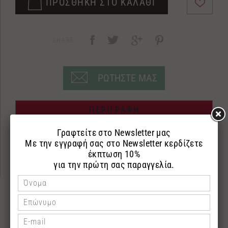
ΠΡΟΣΘΗΚΗ ΣΤΟ ΚΑΛΑΘΙ
SHARE:
ΡΩΤΗΣΤΕ ΜΑΣ
ΠΕΡΙΓΡΑΦΗ
ΕΠΙΣΤΡΟΦΕΣ
ΠΛΗΡΩΜΗ
100ml
After Shave
Ελαφριά σύνθεση σε μορφή gel για μετά το
ξύρισμα,χωρίς οινόπνευμα.Καταπραϋνει κοκκινίλες
χάρις στην παρουσία της αλόης.Το εκχύλισμα