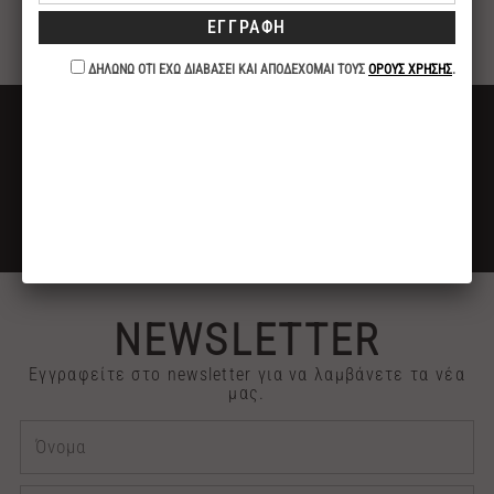
αγγουριού δίνει μια αίσθησης δροσιάς και
αναζωογονεί.
ΔΩΡΕΑΝ ΜΕΤΑΦΟΡΙΚΑ
ΓΙΑ ΑΓΟΡΕΣ ΑΝΩ ΤΩΝ 40€
ΕΚΠΤΩΣΗ -10%
ΓΙΑ ΠΛΗΡΩΜΕΣ ΜΕ ΚΑΤΑΘΕΣΗ ή ΚΑΡΤΑ
2313 030909
ΤΗΛΕΦΩΝΙΚΕΣ ΠΑΡΑΓΓΕΛΙΕΣ
NEWSLETTER
Εγγραφείτε στο newsletter για να λαμβάνετε τα νέα
μας.