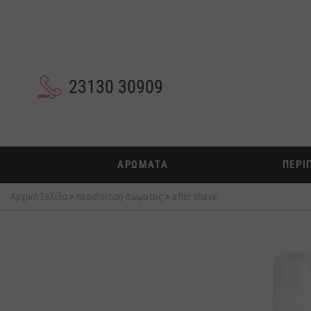
23130 30909
ΑΡΩΜΑΤΑ
ΠΕΡΙ
Αρχική Σελίδα
>
περιποιηση σωματος
>
after shave