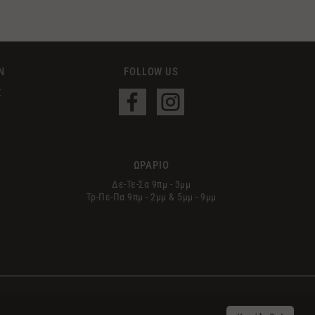
Ν
FOLLOW US
Σ
ΩΡΑΡΙΟ
Δε-Τε-Σα 9πμ - 3μμ
Τρ-Πε-Πα 9πμ - 2μμ & 5μμ - 9μμ