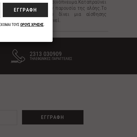
ξύρισμα,χωρίς οινόπνευμα.Καταπραϋνει
κοκκινίλες χάρις στην παρουσία της αλόης.Το
εκχύλισμα αγγουριού δίνει μια αίσθησης
δροσιάς και αναζωογονεί.
2313 030909
ΤΗΛΕΦΩΝΙΚΕΣ ΠΑΡΑΓΓΕΛΙΕΣ
ΕΓΓΡΑΦΗ