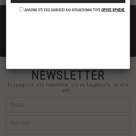
ΔΩΡΕΑΝ ΜΕΤΑΦΟΡΙΚΑ
ΓΙΑ ΑΓΟΡΕΣ ΑΝΩ ΤΩΝ 40€
ΕΚΠΤΩΣΗ -10%
ΓΙΑ ΠΛΗΡΩΜΕΣ ΜΕ ΚΑΤΑΘΕΣΗ ή ΚΑΡΤΑ
2313 030909
ΤΗΛΕΦΩΝΙΚΕΣ ΠΑΡΑΓΓΕΛΙΕΣ
NEWSLETTER
Εγγραφείτε στο newsletter για να λαμβάνετε τα νέα
μας.