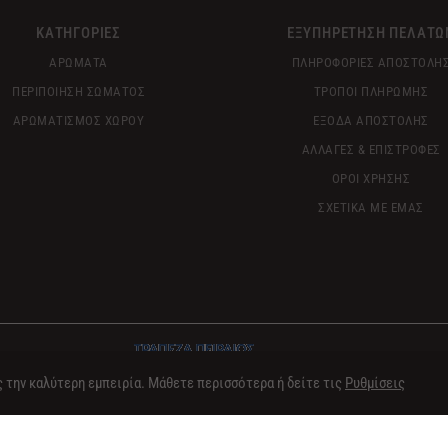
ΚΑΤΗΓΟΡΙΕΣ
ΕΞΥΠΗΡΕΤΗΣΗ ΠΕΛΑΤΩ
ΑΡΩΜΑΤΑ
ΠΛΗΡΟΦΟΡΙΕΣ ΑΠΟΣΤΟΛΗ
ΠΕΡΙΠΟΙΗΣΗ ΣΩΜΑΤΟΣ
ΤΡΟΠΟΙ ΠΛΗΡΩΜΗΣ
ΑΡΩΜΑΤΙΣΜΟΣ ΧΩΡΟΥ
ΕΞΟΔΑ ΑΠΟΣΤΟΛΗΣ
ΑΛΛΑΓΕΣ & ΕΠΙΣΤΡΟΦΕΣ
ΟΡΟΙ ΧΡΗΣΗΣ
ΣΧΕΤΙΚΑ ΜΕ ΕΜΑΣ
ς την καλύτερη εμπειρία. Μάθετε περισσότερα ή δείτε τις
Ρυθμίσεις