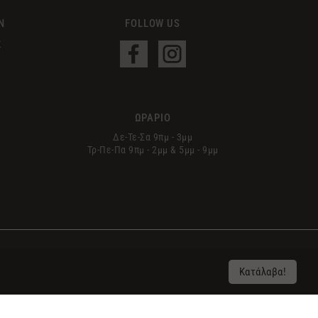
Ν
FOLLOW US
Σ
ΩΡΑΡΙΟ
Δε-Τε-Σα 9πμ - 3μμ
Τρ-Πε-Πα 9πμ - 2μμ & 5μμ - 9μμ
Κατάλαβα!