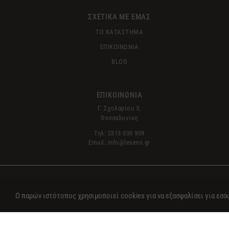
ΣΧΕΤΙΚΑ ΜΕ ΕΜΑΣ
ΤΟ ΚΑΤΑΣΤΗΜΑ
ΕΠΙΚΟΙΝΩΝΙΑ
BLOG
ΕΠΙΚΟΙΝΩΝΙΑ
Γ. Σχολαρίου 3,
Θεσσαλονίκη
Τηλ: 2313 030 909
Email: info@lesens.gr
Ο παρών ιστότοπος χρησιμοποιεί cookies για να εξασφαλίσει για εσά