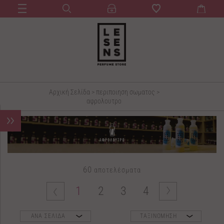
Αρχική Σελίδα
>
περιποιηση σωματος
>
αφρολουτρο
60
αποτελέσματα
1
2
3
4
ΑΝΑ ΣΕΛΙΔΑ
ΤΑΞΙΝΟΜΗΣΗ