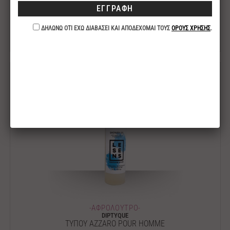
DIESEL
ΤΥΠΟΥ BAD
11.00€
-ΑΦΡΟΛΟΥΤΡΟ-
DIPTYQUE
ΤΥΠΟΥ AZZARO POUR HOMME