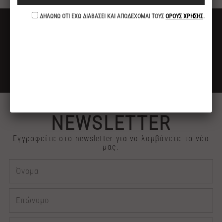
ΔΩΡΕΑΝ ΜΕΤΑΦΟΡΙΚΑ
ΓΙΑ ΑΓΟΡΕΣ ΑΝΩ ΤΩΝ 40€
ΕΚΠΤΩΣΗ -10%
ΓΙΑ ΠΛΗΡΩΜΕΣ ΜΕ ΚΑΤΑΘΕΣΗ ή ΚΑΡΤΑ
2313 030909
ΤΗΛΕΦΩΝΙΚΕΣ ΠΑΡΑΓΓΕΛΙΕΣ
NEWSLETTER
Εγγραφείτε στο newsletter για να λαμβάνετε τα νέα
μας.