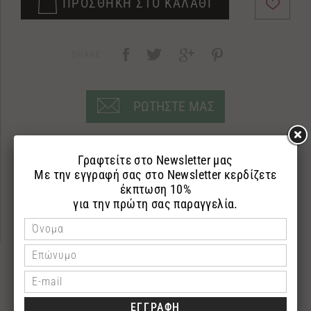
ΠΡΟΣΘΗΚΗ ΣΤΟ ΚΑΛΑΘΙ
SHARE:
ΡΩΤΗΣΤΕ ΜΑΣ
ΠΕΡΙΓΡΑΦΗ
ΕΠΙΣΤΡΟΦΕΣ
ΠΛΗΡΩΜΗ
​Αφρόλουτρο
250ml
Shower gel με λάδι ελιάς και εκχύλισμα μελιού που ενυδατώνουν και
περιποιούνται την επιδερμίδα.