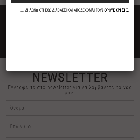
ΔΩΡΕΑΝ ΜΕΤΑΦΟΡΙΚΑ
ΓΙΑ ΑΓΟΡΕΣ ΑΝΩ ΤΩΝ 40€
ΕΚΠΤΩΣΗ -10%
ΓΙΑ ΠΛΗΡΩΜΕΣ ΜΕ ΚΑΤΑΘΕΣΗ ή ΚΑΡΤΑ
2313 030909
ΤΗΛΕΦΩΝΙΚΕΣ ΠΑΡΑΓΓΕΛΙΕΣ
NEWSLETTER
Εγγραφείτε στο newsletter για να λαμβάνετε τα νέα
μας.