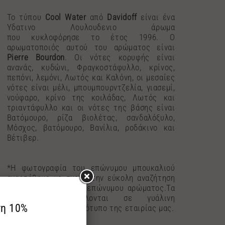
To τύπου
Cool Water
από
Davidoff
είναι ένα
Υδατινο Λουλουδενιο άρωμα
που κυκλοφόρησε το έτος 1996. Ο
αρωματοποιός αυτού του αρώματος είναι
Pierre Bourdon
. Οι νότες κορυφής είναι
ανανάς, κυδώνι, Φραγκοστάφυλλο, κρίνος,
πεπόνι, λεμόνι, Λωτός και Καλόνη, οι μεσαίες
νότες είναι μέλι, μπουμπουρντζελία, γιασεμί,
νούφαρο, κρίνο της κοιλάδας, Λωτός και
τριαντάφυλλο και οι νότες της βάσης είναι
Βατόμουρο, ρίζα βιολέτας, σανδαλόξυλο,
Μόσχος, βατόμουρο, Βανίλια, ροδάκινο και
Βέτιβερ.
*Η φωτογραφία του επώνυμου μπουκαλιού
αναρτήθηκε με σκοπό την εύκολη αναζήτηση
του αγαπημένου σας επώνυμου αρώματος.Τα
αρώματα αποστέλλονται σε γυάλινη
συσκευασία με το λογότυπο της εταιρίας μας.