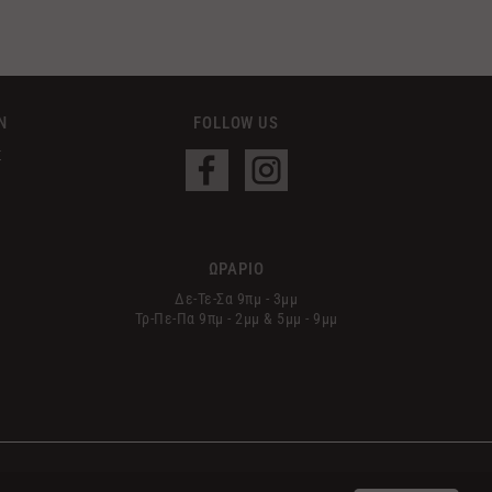
Ν
FOLLOW US
Σ
ΩΡΑΡΙΟ
Δε-Τε-Σα 9πμ - 3μμ
Τρ-Πε-Πα 9πμ - 2μμ & 5μμ - 9μμ