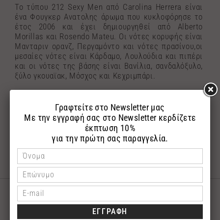
Το τύπου 212 Sexy Men από Carolina Herrera είναι
ένα Φουγκερ Ανατολης άρωμα που κυκλοφόρησε το
έτος 2006 και έχει δημιουργηθεί από Alberto
Morillas και Rosendo Mateu. Οι νότες κορυφής είναι
Μανταριν ορανζ, Περγαμόντο και νότες πρασίνου,οι
μεσαίες νότες είναι Κάρδαμο, Λουλούδια και πιπέρι
και οι νότες της βάσης είναι Βανίλια, σανδαλόξυλο,
ξύλο γκουαϊακ, Μόσχος και Κεχριμπάρι.
*Η φωτογραφία του επώνυμου μπουκαλιού
αναρτήθηκε με σκοπό την εύκολη αναζήτηση του
αγαπημένου σας επώνυμου αρώματος.Τα αρώματα
αποστέλλονται σε γυάλινη συσκευασία με το
λογότυπο της εταιρίας μας.
ΣΧΕΤΙΚΑ ΠΡΟΪΟΝΤΑ