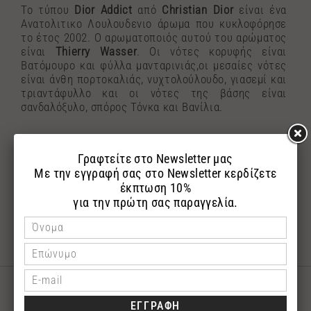
Το τύπου
Dior Addict
από
Christian Dior
είναι ένα
Ανατολιτικο Λουλουδενιο άρωμα που κυκλοφόρησε
το έτος 2002. Ο αρωματοποιός αυτού του αρώματος
είναι
Thierry Wasser
. Οι νότες κορυφής είναι
Βατόμουρο και φύλλα μανταρινιάς,οι μεσαίες νότες
είναι άνθη πορτοκαλιάς, νυχτολούλουδο, γιασεμί και
τριαντάφυλλο και οι νότες της βάσης είναι
σανδαλόξυλο, σπόρος Τόνκα και Βανίλια.
*Η φωτογραφία του επώνυμου μπουκαλιού
αναρτήθηκε με σκοπό την εύκολη αναζήτηση του
αγαπημένου σας επώνυμου αρώματος.Τα αρώματα
αποστέλλονται σε γυάλινη συσκευασία με το
λογότυπο της εταιρίας μας.
ΣΧΕΤΙΚΑ ΠΡΟΪΟΝΤΑ