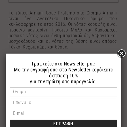
Το τύπου Armani Code Profumo από Giorgio Armani
είναι ένα Ανατολικο Πικαντικο άρωμα που
κυκλοφόρησε το έτος 2016. Οι νότες κορυφής είναι
πράσινο μανταρίνι, Πράσινο Μήλο και Κάρδαμο,οι
μεσαίες νότες είναι άνθη πορτοκαλιάς, Λεβάντα και
μοσχοκάρυδο και οι νότες της βάσης είναι σπόρος
Τόνκα, Κεχριμπάρι και δέρμα.
*Η φωτογραφία του επώνυμου μπουκαλιού
αναρτήθηκε με σκοπό την εύκολη αναζήτηση του
αγαπημένου σας επώνυμου αρώματος.Τα αρώματα
αποστέλλονται σε γυάλινη συσκευασία με το
λογότυπο της εταιρίας μας.
ΣΧΕΤΙΚΑ ΠΡΟΪΟΝΤΑ