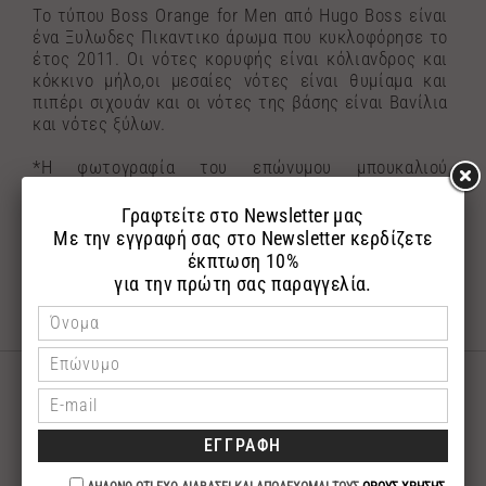
Το τύπου Boss Orange for Men από Hugo Boss είναι
ένα Ξυλωδες Πικαντικο άρωμα που κυκλοφόρησε το
έτος 2011. Οι νότες κορυφής είναι κόλιανδρος και
κόκκινο μήλο,οι μεσαίες νότες είναι θυμίαμα και
πιπέρι σιχουάν και οι νότες της βάσης είναι Βανίλια
και νότες ξύλων.
*Η φωτογραφία του επώνυμου μπουκαλιού
αναρτήθηκε με σκοπό την εύκολη αναζήτηση του
αγαπημένου σας επώνυμου αρώματος.Τα αρώματα
αποστέλλονται σε γυάλινη συσκευασία με το
λογότυπο της εταιρίας μας.
ΣΧΕΤΙΚΑ ΠΡΟΪΟΝΤΑ