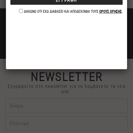
ΔΩΡΕΑΝ ΜΕΤΑΦΟΡΙΚΑ
ΓΙΑ ΑΓΟΡΕΣ ΑΝΩ ΤΩΝ 40€
ΕΚΠΤΩΣΗ -10%
ΓΙΑ ΠΛΗΡΩΜΕΣ ΜΕ ΚΑΤΑΘΕΣΗ ή ΚΑΡΤΑ
2313 030909
ΤΗΛΕΦΩΝΙΚΕΣ ΠΑΡΑΓΓΕΛΙΕΣ
NEWSLETTER
Εγγραφείτε στο newsletter για να λαμβάνετε τα νέα
μας.