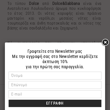
To τύπου
Dolce
από
Dolce&Gabbana
είναι ένα
Ανατολιτικο Λουλουδενιο άρωμα που κυκλοφόρησε
το έτος 2013. Οι νότες κορυφής είναι πράσινο
μανταρίνι και νερόλι,οι μεσαίες νότες είναι
τουμπερόζα και άνθη πορτοκαλιάς και οι νότες της
βάσης είναι σανδαλόξυλο και ζαχαρωτό.
*Η φωτογραφία του επώνυμου μπουκαλιού
αναρτήθηκε με σκοπό την εύκολη αναζήτηση του
αγαπημένου σας επώνυμου αρώματος.Τα αρώματα
αποστέλλονται σε γυάλινη συσκευασία με το
λογότυπο της εταιρίας μας.
ΣΧΕΤΙΚΑ ΠΡΟΪΟΝΤΑ