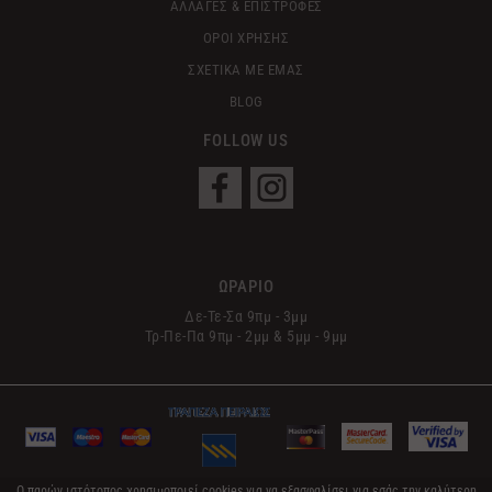
ΑΛΛΑΓΕΣ & ΕΠΙΣΤΡΟΦΕΣ
ΟΡΟΙ ΧΡΗΣΗΣ
ΣΧΕΤΙΚΑ ΜΕ ΕΜΑΣ
BLOG
FOLLOW US
ΩΡΑΡΙΟ
Δε-Τε-Σα 9πμ - 3μμ
Τρ-Πε-Πα 9πμ - 2μμ & 5μμ - 9μμ
Ο παρών ιστότοπος χρησιμοποιεί cookies για να εξασφαλίσει για εσάς την καλύτερη