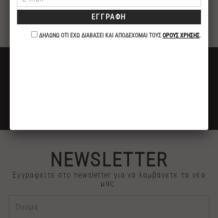
ερεθισμούς του δέρματος. Ταιριάζει σε όλους τους
τύπους επιδερμίδας και είναι ιδιαίτερα τονωτικό
για ξηρές και ευαίσθητες επιδερμίδες.
ΔΩΡΕΑΝ ΜΕΤΑΦΟΡΙΚΑ
ΓΙΑ ΑΓΟΡΕΣ ΑΝΩ ΤΩΝ 40€
ΕΚΠΤΩΣΗ -10%
ΓΙΑ ΠΛΗΡΩΜΕΣ ΜΕ ΚΑΤΑΘΕΣΗ ή ΚΑΡΤΑ
2313 030909
ΤΗΛΕΦΩΝΙΚΕΣ ΠΑΡΑΓΓΕΛΙΕΣ
NEWSLETTER
Εγγραφείτε στο newsletter για να λαμβάνετε τα νέα
μας.