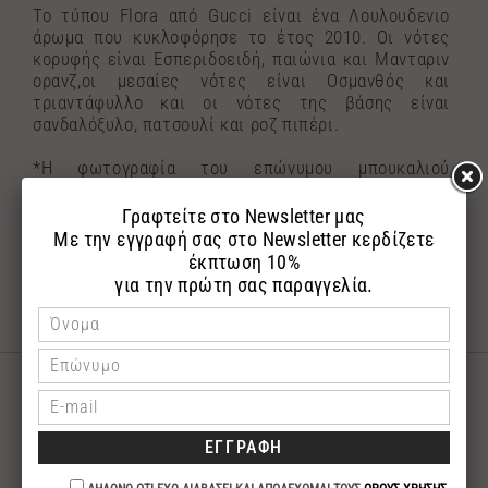
Το τύπου Flora από Gucci είναι ένα Λουλουδενιο
άρωμα που κυκλοφόρησε το έτος 2010. Οι νότες
κορυφής είναι Εσπεριδοειδή, παιώνια και Μανταριν
ορανζ,οι μεσαίες νότες είναι Oσμανθός και
τριαντάφυλλο και οι νότες της βάσης είναι
σανδαλόξυλο, πατσουλί και ροζ πιπέρι.
*Η φωτογραφία του επώνυμου μπουκαλιού
αναρτήθηκε με σκοπό την εύκολη αναζήτηση του
αγαπημένου σας επώνυμου αρώματος.Τα αρώματα
αποστέλλονται σε γυάλινη συσκευασία με το
λογότυπο της εταιρίας μας.
ΣΧΕΤΙΚΑ ΠΡΟΪΟΝΤΑ