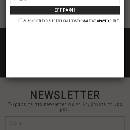
ερεθισμούς του δέρματος. Ταιριάζει σε όλους τους
τύπους επιδερμίδας και είναι ιδιαίτερα τονωτικό
για ξηρές και ευαίσθητες επιδερμίδες.
ΔΩΡΕΑΝ ΜΕΤΑΦΟΡΙΚΑ
ΓΙΑ ΑΓΟΡΕΣ ΑΝΩ ΤΩΝ 40€
ΕΚΠΤΩΣΗ -10%
ΓΙΑ ΠΛΗΡΩΜΕΣ ΜΕ ΚΑΤΑΘΕΣΗ ή ΚΑΡΤΑ
2313 030909
ΤΗΛΕΦΩΝΙΚΕΣ ΠΑΡΑΓΓΕΛΙΕΣ
NEWSLETTER
Εγγραφείτε στο newsletter για να λαμβάνετε τα νέα
μας.