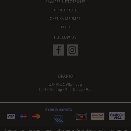
ΑΛΛΑΓΕΣ & ΕΠΙΣΤΡΟΦΕΣ
ΟΡΟΙ ΧΡΗΣΗΣ
ΣΧΕΤΙΚΑ ΜΕ ΕΜΑΣ
BLOG
FOLLOW US
ΩΡΑΡΙΟ
Δε-Τε-Σα 9πμ - 3μμ
Τρ-Πε-Πα 9πμ - 2μμ & 5μμ - 9μμ
Ο παρών ιστότοπος χρησιμοποιεί cookies για να εξασφαλίσει για εσάς την καλύτερη