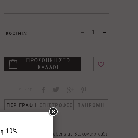
ΠΟΣΟΤΗΤΑ:
ΠΡΟΣΘΗΚΗ ΣΤΟ
ΚΑΛΑΘΙ
SHARE:
ΠΕΡΙΓΡΑΦΗ
ΕΠΙΣΤΡΟΦΕΣ
ΠΛΗΡΩΜΗ
200ml Body butter
Body Butter χωρίς parabens,με βιολογικό λάδι