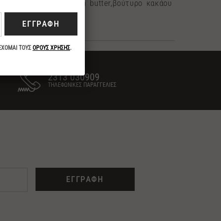
ελιάς,βιταμίνη Ε,shea butter,βούτυρο κακάου
και λάδι
καρύδας.
2313 030909
ΤΗΛΕΦΩΝΙΚΕΣ ΠΑΡΑΓΓΕΛΙΕΣ
ΕΓΓΡΑΦΗ