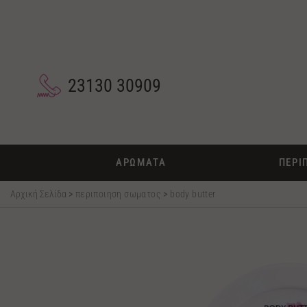
23130 30909
ΑΡΩΜΑΤΑ
ΠΕΡΙ
Αρχική Σελίδα
>
περιποιηση σωματος
>
body butter