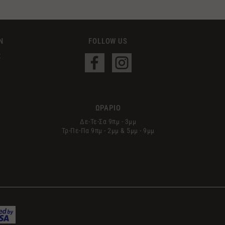
Ν
FOLLOW US
Σ
ΩΡΑΡΙΟ
Δε-Τε-Σα 9πμ - 3μμ
Τρ-Πε-Πα 9πμ - 2μμ & 5μμ - 9μμ