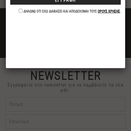
ΔΩΡΕΑΝ ΜΕΤΑΦΟΡΙΚΑ
ΓΙΑ ΑΓΟΡΕΣ ΑΝΩ ΤΩΝ 40€
ΕΚΠΤΩΣΗ -10%
ΓΙΑ ΠΛΗΡΩΜΕΣ ΜΕ ΚΑΤΑΘΕΣΗ ή ΚΑΡΤΑ
2313 030909
ΤΗΛΕΦΩΝΙΚΕΣ ΠΑΡΑΓΓΕΛΙΕΣ
NEWSLETTER
Εγγραφείτε στο newsletter για να λαμβάνετε τα νέα
μας.