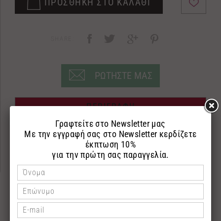
ΠΡΟΣΘΗΚΗ ΣΤΟ ΚΑΛΑΘΙ
SHARE:
ΡΩΤΗΣΤΕ ΜΑΣ
ΠΕΡΙΓΡΑΦΗ
ΕΠΙΣΤΡΟΦΕΣ
ΠΛΗΡΩΜΗ
200ml Body butter
Body Butter χωρίς parabens,με βιολογικό λάδι
ελιάς,βιταμίνη Ε,shea butter,βούτυρο κακάου και
λάδι