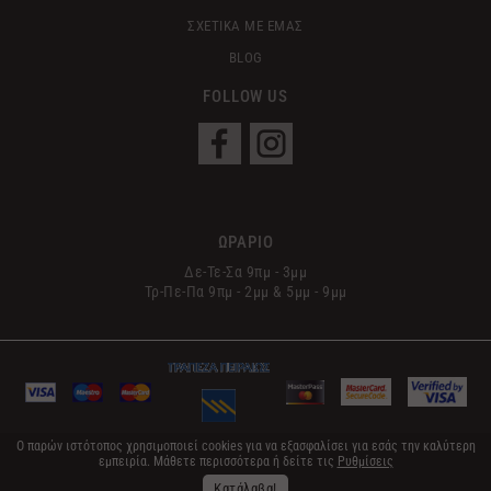
ΣΧΕΤΙΚΑ ΜΕ ΕΜΑΣ
BLOG
FOLLOW US
ΩΡΑΡΙΟ
Δε-Τε-Σα 9πμ - 3μμ
Τρ-Πε-Πα 9πμ - 2μμ & 5μμ - 9μμ
Ο παρών ιστότοπος χρησιμοποιεί cookies για να εξασφαλίσει για εσάς την καλύτερη
εμπειρία. Μάθετε περισσότερα ή δείτε τις
Ρυθμίσεις
© 2017 Le Sens | All Rights Reserved
Κατάλαβα!
Designed & Developed by FDN GROUP