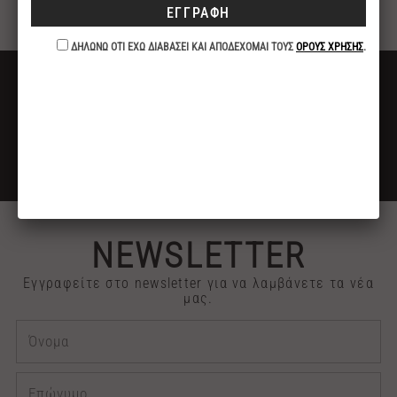
καρύδας.
ΔΩΡΕΑΝ ΜΕΤΑΦΟΡΙΚΑ
ΓΙΑ ΑΓΟΡΕΣ ΑΝΩ ΤΩΝ 40€
ΕΚΠΤΩΣΗ -10%
ΓΙΑ ΠΛΗΡΩΜΕΣ ΜΕ ΚΑΤΑΘΕΣΗ ή ΚΑΡΤΑ
2313 030909
ΤΗΛΕΦΩΝΙΚΕΣ ΠΑΡΑΓΓΕΛΙΕΣ
NEWSLETTER
Εγγραφείτε στο newsletter για να λαμβάνετε τα νέα
μας.