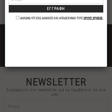
ερεθισμούς του δέρματος. Ταιριάζει σε όλους τους
τύπους επιδερμίδας και είναι ιδιαίτερα τονωτικό
για ξηρές και ευαίσθητες επιδερμίδες.
ΔΩΡΕΑΝ ΜΕΤΑΦΟΡΙΚΑ
ΓΙΑ ΑΓΟΡΕΣ ΑΝΩ ΤΩΝ 40€
ΕΚΠΤΩΣΗ -10%
ΓΙΑ ΠΛΗΡΩΜΕΣ ΜΕ ΚΑΤΑΘΕΣΗ ή ΚΑΡΤΑ
2313 030909
ΤΗΛΕΦΩΝΙΚΕΣ ΠΑΡΑΓΓΕΛΙΕΣ
NEWSLETTER
Εγγραφείτε στο newsletter για να λαμβάνετε τα νέα
μας.