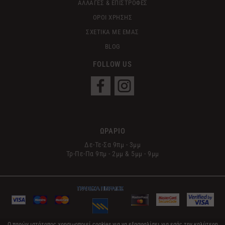
ΑΛΛΑΓΕΣ & ΕΠΙΣΤΡΟΦΕΣ
ΟΡΟΙ ΧΡΗΣΗΣ
ΣΧΕΤΙΚΑ ΜΕ ΕΜΑΣ
BLOG
FOLLOW US
ΩΡΑΡΙΟ
Δε-Τε-Σα 9πμ - 3μμ
Τρ-Πε-Πα 9πμ - 2μμ & 5μμ - 9μμ
Ο παρών ιστότοπος χρησιμοποιεί cookies για να εξασφαλίσει για εσάς την καλύτερη