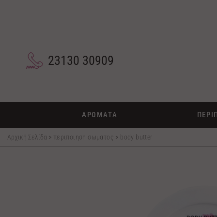
23130 30909
ΑΡΩΜΑΤΑ
ΠΕΡΙ
Αρχική Σελίδα
>
περιποιηση σωματος
>
body butter