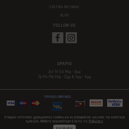
ΣΧΕΤΙΚΑ ΜΕ ΕΜΑΣ
BLOG
FOLLOW US
ΩΡΑΡΙΟ
Δε-Τε-Σα 9πμ - 3μμ
Τρ-Πε-Πα 9πμ - 2μμ & 5μμ - 9μμ
Ο παρών ιστότοπος χρησιμοποιεί cookies για να εξασφαλίσει για εσάς την καλύτερη
εμπειρία. Μάθετε περισσότερα ή δείτε τις
Ρυθμίσεις
© 2017 Le Sens | All Rights Reserved
Κατάλαβα!
Designed & Developed by FDN GROUP