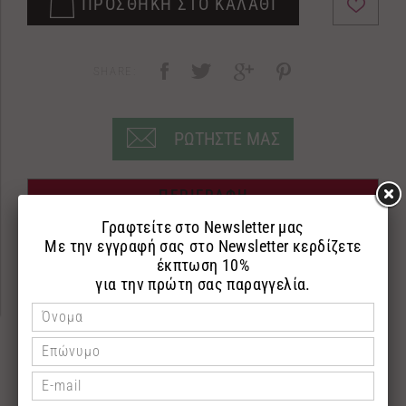
ΠΡΟΣΘΗΚΗ ΣΤΟ ΚΑΛΑΘΙ
SHARE:
ΡΩΤΗΣΤΕ ΜΑΣ
ΠΕΡΙΓΡΑΦΗ
ΕΠΙΣΤΡΟΦΕΣ
ΠΛΗΡΩΜΗ
200ml Body butter
Body Butter χωρίς parabens,με βιολογικό λάδι
ελιάς,βιταμίνη Ε,shea butter,βούτυρο κακάου και
λάδι