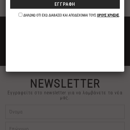
καρύδας.
ΔΩΡΕΑΝ ΜΕΤΑΦΟΡΙΚΑ
ΓΙΑ ΑΓΟΡΕΣ ΑΝΩ ΤΩΝ 40€
ΕΚΠΤΩΣΗ -10%
ΓΙΑ ΠΛΗΡΩΜΕΣ ΜΕ ΚΑΤΑΘΕΣΗ ή ΚΑΡΤΑ
2313 030909
ΤΗΛΕΦΩΝΙΚΕΣ ΠΑΡΑΓΓΕΛΙΕΣ
NEWSLETTER
Εγγραφείτε στο newsletter για να λαμβάνετε τα νέα
μας.