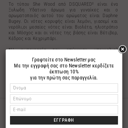
To τύπου She Wood από DSQUARED² είναι ένα
Ξυλωδη Υδατινο άρωμα για γυναίκες και ο
αρωματοποιός αυτού του αρώματος είναι Daphne
Bugey. Οι νότες κορυφής είναι λεμόνι, γιασεμί και
νερόλι,οι μεσαίες νότες είναι Βιολέτα, ηλιοτρόπιο
και Μόσχος και οι νότες της βάσης είναι Βέτιβερ,
Κέδρος και Κεχριμπάρι.
*Η φωτογραφία του επώνυμου μπουκαλιού
αναρτήθηκε με σκοπό την εύκολη αναζήτηση του
αγαπημένου σας επώνυμου αρώματος.Τα αρώματα
αποστέλλονται σε γυάλινη συσκευασία με το
λογότυπο της εταιρίας μας.
ΣΧΕΤΙΚΑ ΠΡΟΪΟΝΤΑ