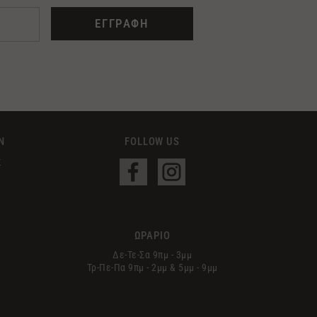
ΕΓΓΡΑΦΗ
Ν
FOLLOW US
Σ
ΩΡΑΡΙΟ
Δε-Τε-Σα 9πμ - 3μμ
Τρ-Πε-Πα 9πμ - 2μμ & 5μμ - 9μμ