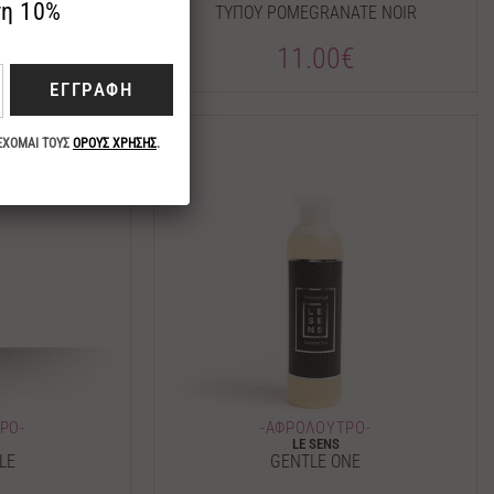
IQUE
ΤΥΠΟΥ POMEGRANATE NOIR
€
11.00€
ΡΟ-
-ΑΦΡΟΛΟΥΤΡΟ-
LE SENS
LE
GENTLE ONE