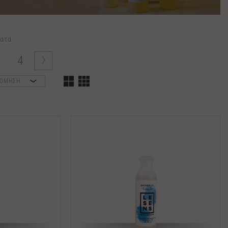
ατα
3
4
ΝΟΜΗΣΗ