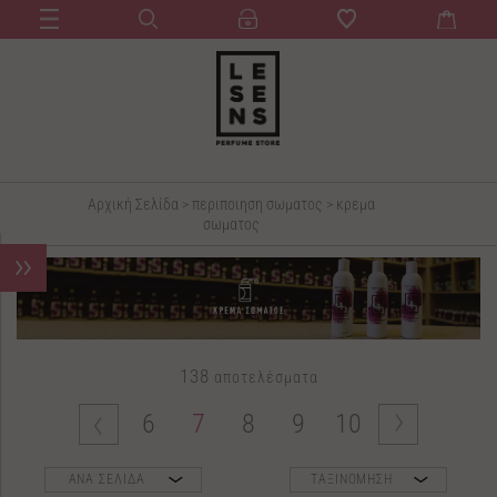
Αρχική Σελίδα
>
περιποιηση σωματος
>
κρεμα
σωματος
138
αποτελέσματα
6
7
8
9
10
ΑΝΑ ΣΕΛΙΔΑ
ΤΑΞΙΝΟΜΗΣΗ